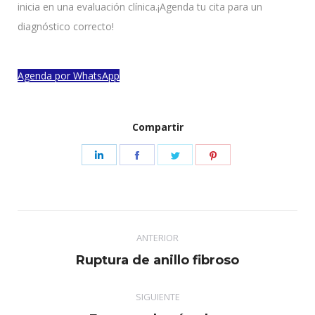
inicia en una evaluación clínica.¡Agenda tu cita para un
diagnóstico correcto!
Agenda por WhatsApp
Compartir
Share
Share
Share
Share
on
on
on
on
LinkedIn
Facebook
Twitter
Pinterest
Navegación
ANTERIOR
entre
Publicación
Ruptura de anillo fibroso
publicaciones
anterior:
SIGUIENTE